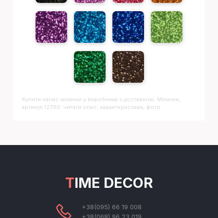
Купити напис
Міланки
у виробника з доставкою. Міланки,
артикул 12790: читати опис, характеристики, фото
TIME DECOR
+38(095) 66 19 008
+38(068) 96 23 019