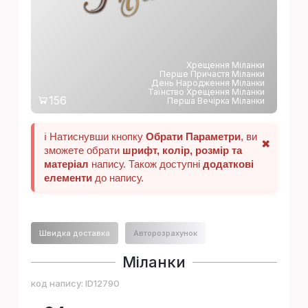
Хрещення Міланки
Перше Причастя Міланки
День Народження Міланки
Таїнство Хрещення Міланки
156
Перша Вечірка Міланки
ℹ️ Натиснувши кнопку
Обрати Параметри
, ви
✖
зможете обрати
шрифт, колір, розмір та
матеріал
напису. Також доступні
додаткові
елементи
до напису.
Швидка доставка
Авторозрахунок
Міланки
код напису:
ID12790