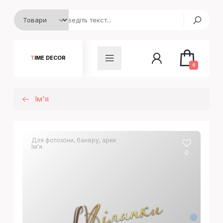
TIME DECOR
0
Ім'я
Для фотозони, банеру, арки
Ім'я
0
Міланки