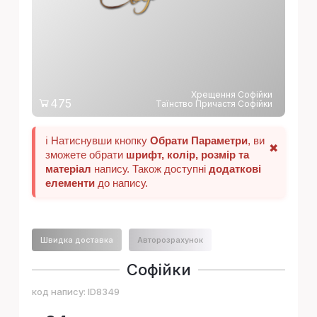
Хрещення Софiйки
475
Таїнство Причастя Софiйки
ℹ️ Натиснувши кнопку
Обрати Параметри
, ви
✖
зможете обрати
шрифт, колір, розмір та
матеріал
напису. Також доступні
додаткові
елементи
до напису.
Швидка доставка
Авторозрахунок
Софiйки
код напису:
ID8349