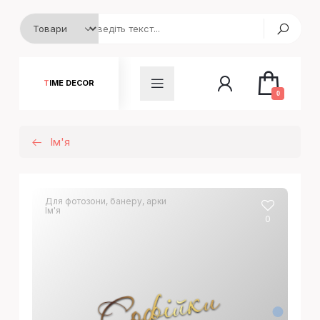
TIME DECOR
0
Ім'я
Для фотозони, банеру, арки
Ім'я
0
Софiйки