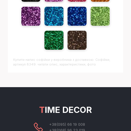
Купити напис
Софiйки
у виробника з доставкою. Софiйки,
артикул 8349: читати опис, характеристики, фото
TIME DECOR
+38(095) 66 19 008
+38(068) 96 23 019