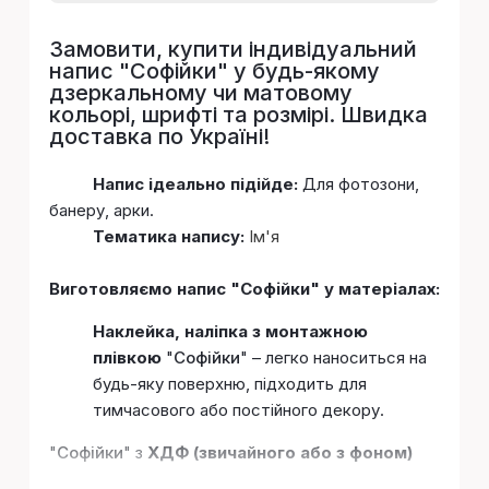
Замовити, купити індивідуальний
напис "
Софiйки
" у будь-якому
дзеркальному чи матовому
кольорі, шрифті та розмірі. Швидка
доставка по Україні!
Напис ідеально підійде:
Для фотозони,
банеру, арки.
Тематика напису:
Ім'я
Виготовляємо напис "Софiйки" у матеріалах:
Наклейка, наліпка з монтажною
плівкою
"
Софiйки
" – легко наноситься на
будь-яку поверхню, підходить для
тимчасового або постійного декору.
"
Софiйки
" з
ХДФ (звичайного або з фоном)