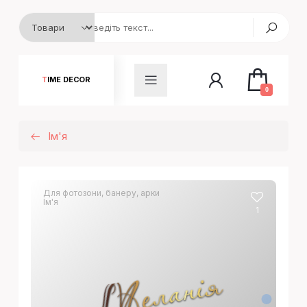
TIME DECOR
0
Ім'я
Для фотозони, банеру, арки
Ім'я
1
Меланія