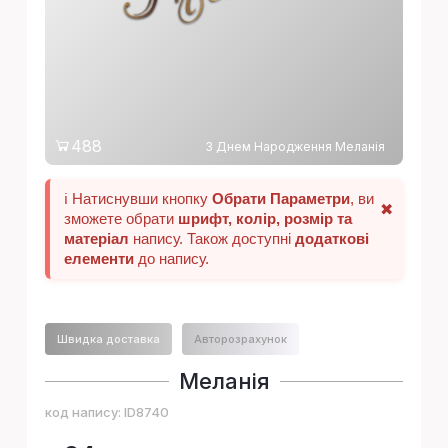
488
З Днем Народження Меланія
ℹ️ Натиснувши кнопку
Обрати Параметри
, ви
✖
зможете обрати
шрифт, колір, розмір та
матеріал
напису. Також доступні
додаткові
елементи
до напису.
Швидка доставка
Авторозрахунок
Меланія
код напису:
ID8740