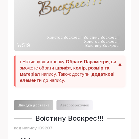
!
Христос Воскрес!!! Воістину Воскрес!!!
Христос Воскрес!!!
519
Воістину Воскрес!
ℹ️ Натиснувши кнопку
Обрати Параметри
, ви
✖
зможете обрати
шрифт, колір, розмір та
матеріал
напису. Також доступні
додаткові
елементи
до напису.
Швидка доставка
Авторозрахунок
Воістину Воскрес!!!
код напису:
ID9207