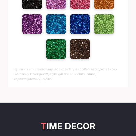
Купити напис
Воістину Воскрес!!!
у виробника з доставкою.
Воістину Воскрес!!!, артикул 9207: читати опис,
характеристики, фото
TIME DECOR