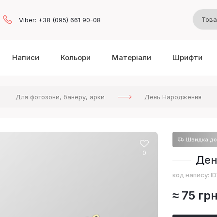
Viber: +38 (095) 661 90-08
Написи
Кольори
Матеріали
Шрифти
Для фотозони, банеру, арки
День Народження
Швидка до
0
Ден
код напису:
I
≈ 75 грн