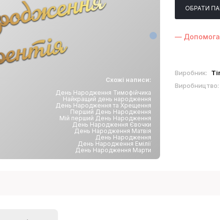
Д
е
н
ь
Н
а
р
о
д
ж
е
н
н
я
Л
а
в
р
е
н
т
і
ОБРАТИ П
я
— Допомога
Виробник:
Ti
Схожі написи:
Виробництво
День Народження Тимофійчика
Найкращий день народження
День Народження та Хрещення
Перший День Народження
Мій перший День Народження
День Народження Євочки
День Народження Матвія
День Народження
День Народження Емiлiї
День Народження Марти