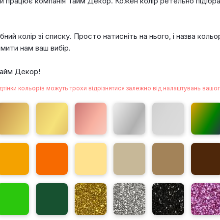
и працює компанія Тайм Декор. Кожен колір ретельно підібра
ний колір зі списку. Просто натисніть на нього, і назва кол
мити нам ваш вибір.
Тайм Декор!
дтінки кольорів можуть трохи відрізнятися залежно від налаштувань вашог