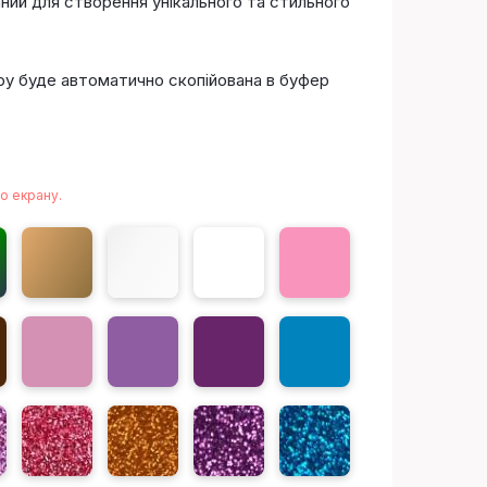
ний для створення унікального та стильного
ьору буде автоматично скопійована в буфер
о екрану.