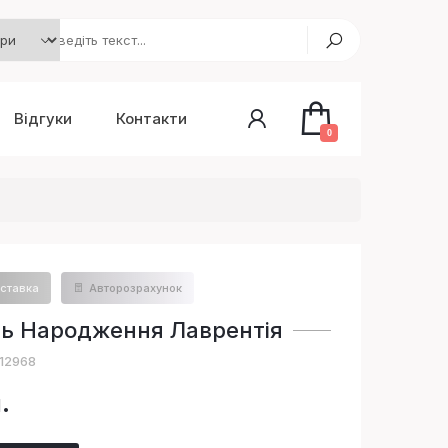
Відгуки
Контакти
0
ставка
Авторозрахунок
ь Народження Лаврентія
D12968
.