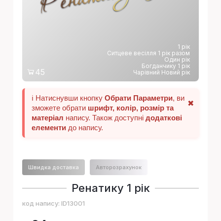
1 рік
Ситцеве весілля 1 рік разом
Один рік
Богданчику 1 рік
45
Чарівний Новий рік
ℹ️ Натиснувши кнопку
Обрати Параметри
, ви
✖
зможете обрати
шрифт, колір, розмір та
матеріал
напису. Також доступні
додаткові
елементи
до напису.
Швидка доставка
Авторозрахунок
Ренатику 1 рік
код напису:
ID13001