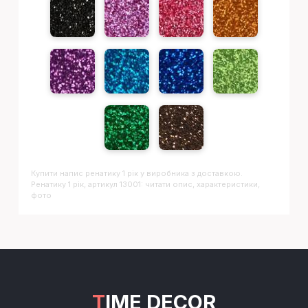
Купити напис
Ренатику 1 рік
у виробника з доставкою.
Ренатику 1 рік, артикул 13001: читати опис, характеристики,
фото
TIME DECOR