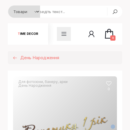
TIME DECOR
0
День Народження
Для фотозони, банеру, арки
День Народження
0
Ренатику 1 рік