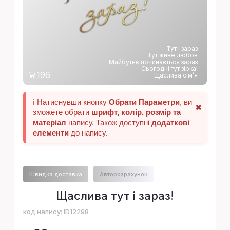
!
Тут і зараз
Тут живе любов
Майбутнє починається зараз
Сьогодні тут зірка!
196
Щаслива сім’я
ℹ️ Натиснувши кнопку
Обрати Параметри
, ви
✖
зможете обрати
шрифт, колір, розмір та
матеріал
напису. Також доступні
додаткові
елементи
до напису.
Швидка доставка
Авторозрахунок
Щаслива тут і зараз!
код напису:
ID12298