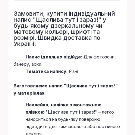
Замовити, купити індивідуальний
напис "
Щаслива тут і зараз!
" у
будь-якому дзеркальному чи
матовому кольорі, шрифті та
розмірі. Швидка доставка по
Україні!
Напис ідеально підійде:
Для фотозони,
банеру, арки.
Тематика напису:
Різні
Виготовляємо напис "Щаслива тут і зараз!"
у матеріалах:
Наклейка, наліпка з монтажною
плівкою
"
Щаслива тут і зараз!
" – легко
наноситься на будь-яку поверхню,
підходить для тимчасового або постійного
декору.