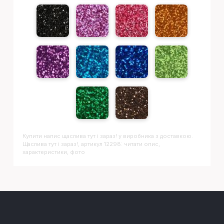
Купити напис
Щаслива тут і зараз!
у виробника з доставкою.
Щаслива тут і зараз!, артикул 12298: читати опис,
характеристики, фото