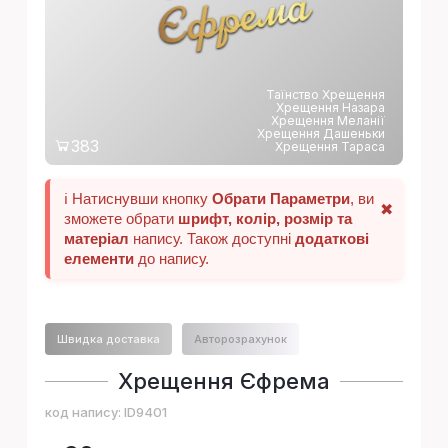
а
Таїнство Хрещення
Хрещення Назара
Хрещення Меланії
Хрещення Дашеньки
383
Хрещення Тараса
ℹ️ Натиснувши кнопку
Обрати Параметри
, ви
✖
зможете обрати
шрифт, колір, розмір та
матеріал
напису. Також доступні
додаткові
елементи
до напису.
Швидка доставка
Авторозрахунок
Хрещення Єфрема
код напису:
ID9401