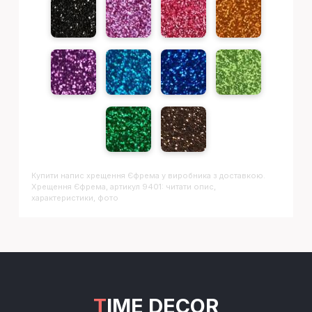
Купити напис
Хрещення Єфрема
у виробника з доставкою.
Хрещення Єфрема, артикул 9401: читати опис,
характеристики, фото
TIME DECOR