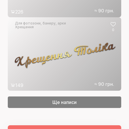
≈ 90 грн.
226
Для фотозони, банеру, арки
Хрещення
0
Хрещення Толіка
≈ 90 грн.
149
Ще написи