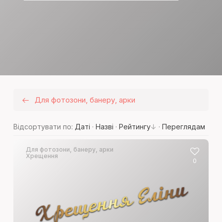
Для фотозони, банеру, арки
Відсортувати по
:
Даті
·
Назві
·
Рейтингу
·
Переглядам
Для фотозони, банеру, арки
Хрещення
0
Хрещення Елiни