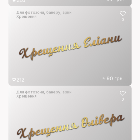
228
Для фотозони, банеру, арки
Хрещення
0
Хрещення Еліани
≈ 90 грн.
212
Для фотозони, банеру, арки
Хрещення
0
Хрещення Олівера