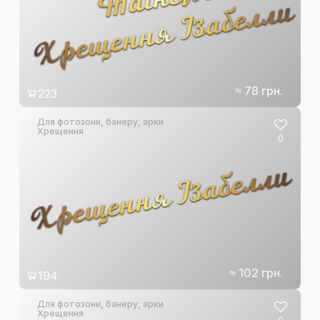
и
≈ 78 грн.
223
Для фотозони, банеру, арки
Хрещення
0
Хрещення Ізабелли
≈ 102 грн.
194
Для фотозони, банеру, арки
Хрещення