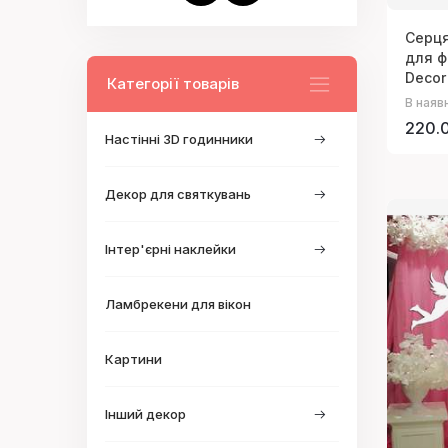
Серця
для ф
Decor
Категорії товарів
В наяв
220.0
Настінні 3D годинники
Декор для святкувань
Інтер'єрні наклейки
Ламбрекени для вікон
Картини
Інший декор