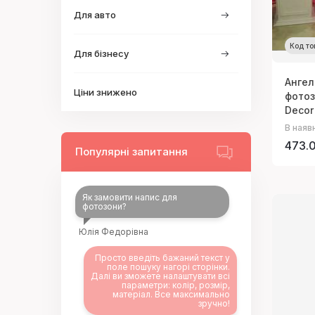
Для авто
Код то
Для бізнесу
Ангел
Ціни знижено
фотоз
Decor
В наяв
473.0
Популярні запитання
Як замовити напис для
фотозони?
Юлія Федорівна
Просто введіть бажаний текст у
поле пошуку нагорі сторінки.
Далі ви зможете налаштувати всі
параметри: колір, розмір,
матеріал. Все максимально
зручно!