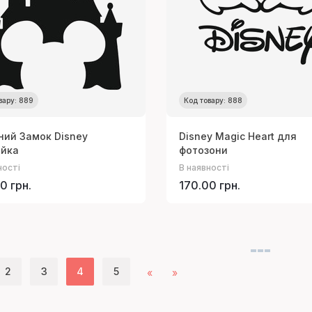
вару: 889
Код товару: 888
ний Замок Disney
Disney Magic Heart для
ейка
фотозони
ності
В наявності
0 грн.
170.00 грн.
2
3
4
5
«
»