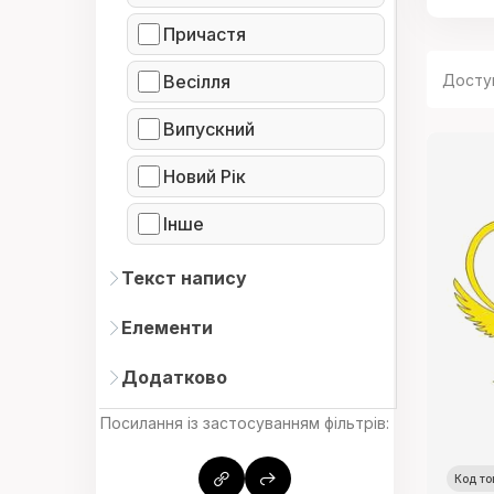
Причастя
Досту
Весілля
Випускний
Новий Рік
Інше
Текст напису
Елементи
Додатково
Посилання із застосуванням фільтрів:
Код то