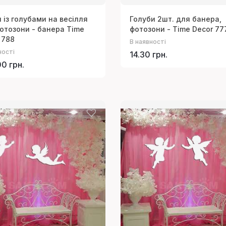
 із голубами на весілля
Голуби 2шт. для банера,
отозони - банера Time
фотозони - Time Decor 77
 788
В наявності
ності
14.30 грн.
0 грн.