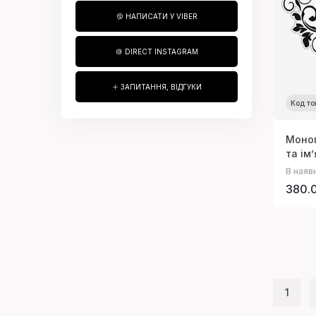
НАПИСАТИ У VIBER
DIRECT INSTAGRAM
ЗАПИТАННЯ, ВІДГУКИ
Код то
Моног
та ім
В наяв
380.0
1