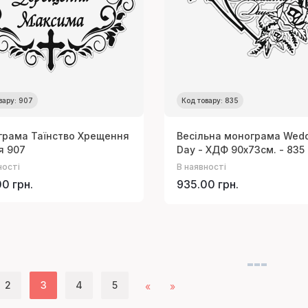
вару: 907
Код товару: 835
рама Таїнство Хрещення
Весільна монограма Wed
’я 907
Day - ХДФ 90х73см. - 835
ності
В наявності
0 грн.
935.00 грн.
2
3
4
5
«
»