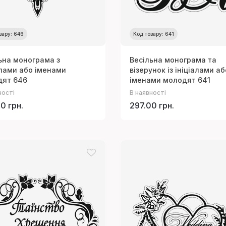
вару: 646
Код товару: 641
ьна монограма з
Весільна монограма та
алами або іменами
візерунок із ініціалами аб
дят 646
іменами молодят 641
ності
В наявності
0 грн.
297.00 грн.