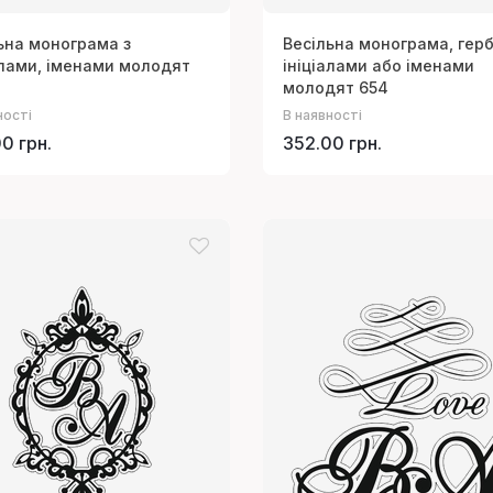
ьна монограма з
Весільна монограма, герб
алами, іменами молодят
ініціалами або іменами
молодят 654
ності
В наявності
0 грн.
352.00 грн.