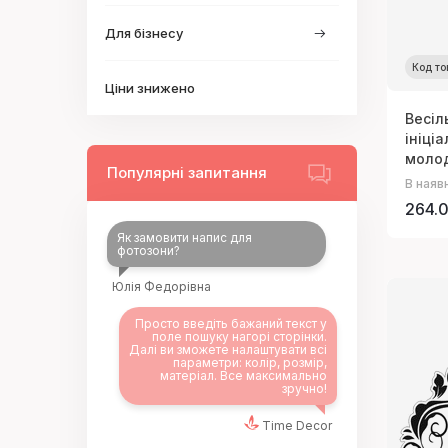
Для бізнесу
Код то
Ціни знижено
Весіл
ініці
моло
Популярні запитання
В наяв
264.0
Як замовити напис для
фотозони?
Юлія Федорівна
Просто введіть бажаний текст у
поле пошуку нагорі сторінки.
Далі ви зможете налаштувати всі
параметри: колір, розмір,
матеріал. Все максимально
зручно!
Time Decor