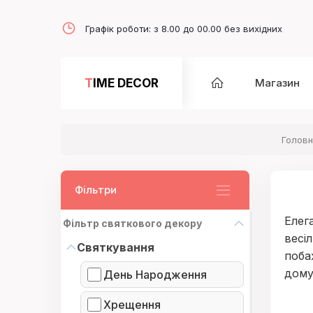
Графік роботи: з 8.00 до 00.00 без вихідних
TIME DECOR
Магазин
Головн
Фільтри
Елег
Фільтр святкового декору
весі
Святкування
поба
дому
День Народження
Хрещення