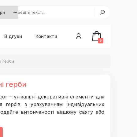
Відгуки
Контакти
0
і герби
і герби
ecor – унікальні декоративні елементи для
я гербів з урахуванням індивідуальних
 Додайте витонченості вашому святу або