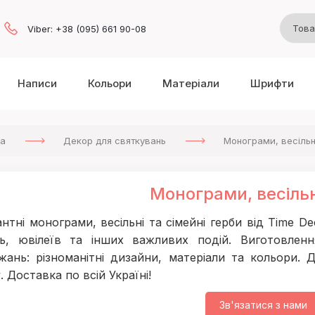
Viber: +38 (095) 661 90-08
Написи
Кольори
Матеріали
Шрифти
а
Декор для святкувань
Монограми, весільн
Монограми, весільн
антні монограми, весільні та сімейні герби від Time D
ль, ювілеїв та інших важливих подій. Виготовленн
жань: різноманітні дизайни, матеріали та кольори.
. Доставка по всій Україні!
Зв'язатися з нами