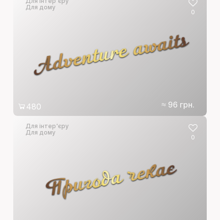
Для інтер'єру
Для дому
0
Adventure awaits
≈ 96 грн.
480
Для інтер'єру
Для дому
0
Пригода чекає