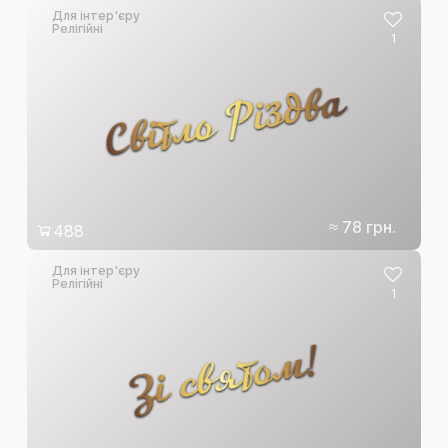
Для інтер'єру
Релігійні
1
Світло Різдва
≈ 78 грн.
488
Для інтер'єру
Релігійні
1
Зі святом!