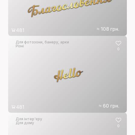
я
≈ 108 грн.
481
Для фотозони, банеру, арки
Різні
0
Hello
≈ 60 грн.
481
Для інтер'єру
Для дому
0