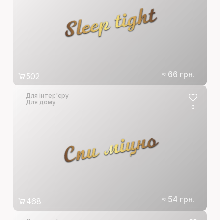
Sleep tight
≈ 66 грн.
502
Для інтер'єру
Для дому
0
Спи міцно
≈ 54 грн.
468