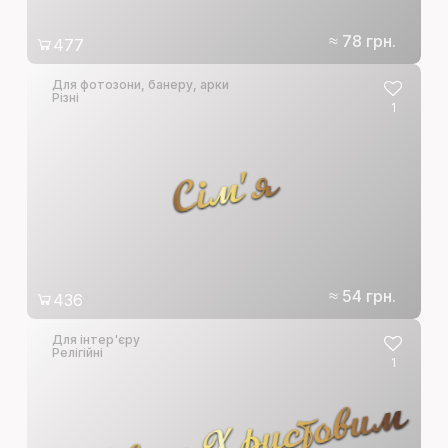
≈ 78 грн.
477
Для фотозони, банеру, арки
Різні
1
Сім'я
≈ 54 грн.
436
Для інтер'єру
Релігійні
1
Різдвом Христовим