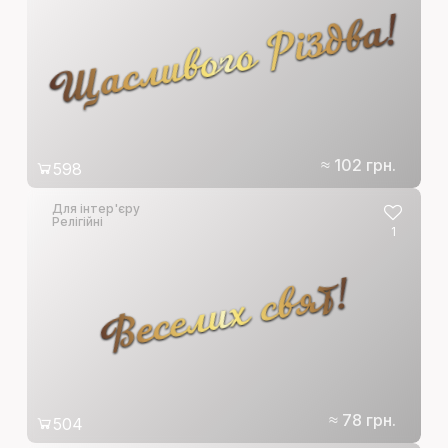
Щасливого Різдва!
≈ 102 грн.
598
Для інтер'єру
Релігійні
1
Веселих свят!
≈ 78 грн.
504