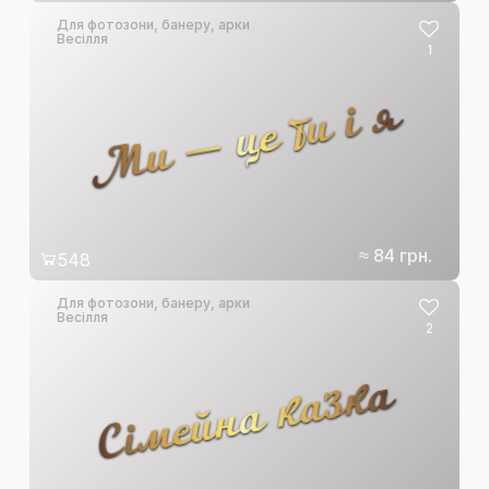
Для фотозони, банеру, арки
Весілля
1
Ми — це ти і я
≈ 84 грн.
548
Для фотозони, банеру, арки
Весілля
2
Сімейна казка