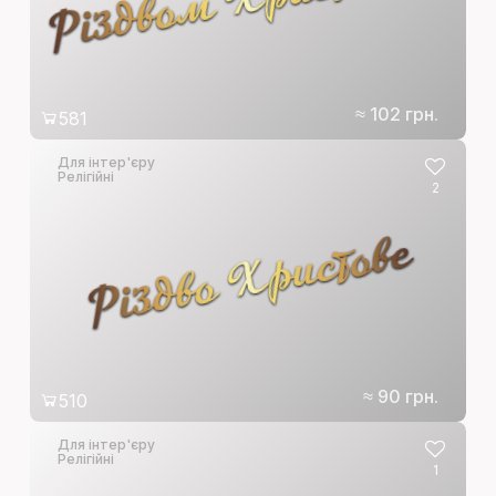
≈ 102 грн.
581
Для інтер'єру
Релігійні
2
Різдво Христове
≈ 90 грн.
510
Для інтер'єру
Релігійні
1