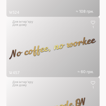
≈ 108 грн.
524
Для інтер'єру
Для дому
1
No coffee, no workee
≈ 60 грн.
457
Для інтер'єру
Для дому
1