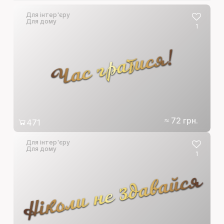
Для інтер'єру
Для дому
1
Час гратися!
≈ 72 грн.
471
Для інтер'єру
Для дому
1
Ніколи не здавайся