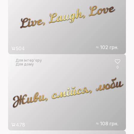
Live, Laugh, Love
≈ 102 грн.
504
Для інтер'єру
Для дому
0
Живи, смійся, люби
≈ 108 грн.
478