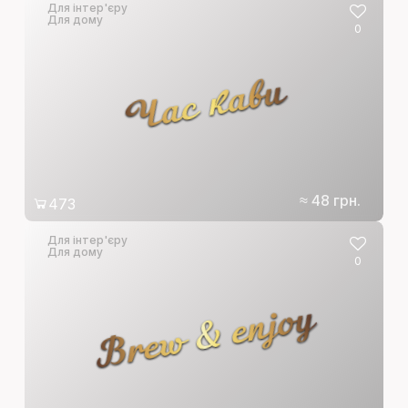
Для інтер'єру
Для дому
0
Час кави
≈ 48 грн.
473
Для інтер'єру
Для дому
0
Brew & enjoy