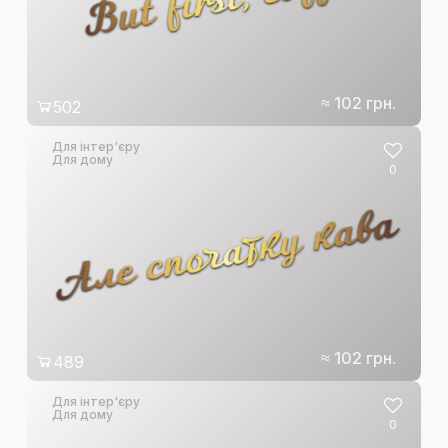
≈ 102 грн.
502
Для інтер'єру
Для дому
0
Але спочатку кава
≈ 102 грн.
489
Для інтер'єру
Для дому
0