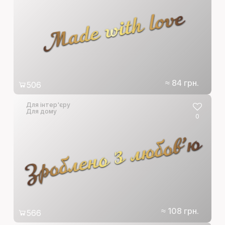
Made with love
≈ 84 грн.
506
Для інтер'єру
Для дому
0
Зроблено з любов’ю
≈ 108 грн.
566