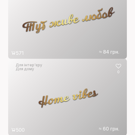
Тут живе любов
≈ 84 грн.
571
Для інтер'єру
Для дому
0
Home vibes
≈ 60 грн.
500