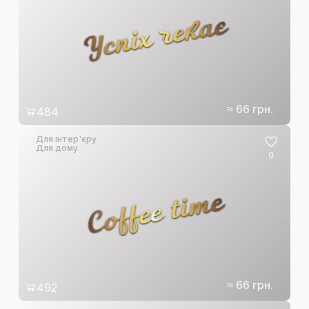
Успіх чекає
≈ 66 грн.
484
Для інтер'єру
Для дому
0
Coffee time
≈ 66 грн.
492