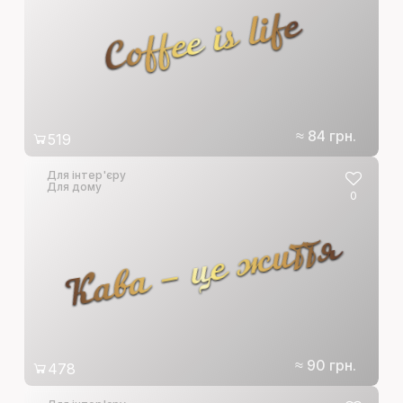
Coffee is life
≈ 84 грн.
519
Для інтер'єру
Для дому
0
Кава – це життя
≈ 90 грн.
478