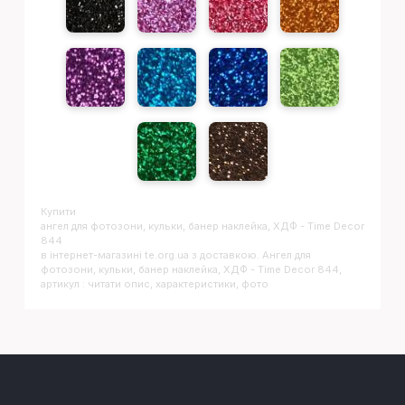
Купити
Ангел для фотозони, кульки, банер наклейка, ХДФ - Time Decor
844
в інтернет-магазині te.org.ua з доставкою. Ангел для
фотозони, кульки, банер наклейка, ХДФ - Time Decor 844,
артикул : читати опис, характеристики, фото