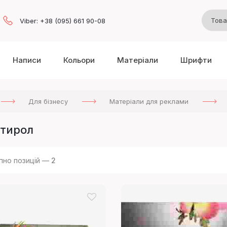
Viber: +38 (095) 661 90-08
Написи
Кольори
Матеріали
Шрифти
Для бізнесу
Матеріали для реклами
стирол
пно позицій —
2