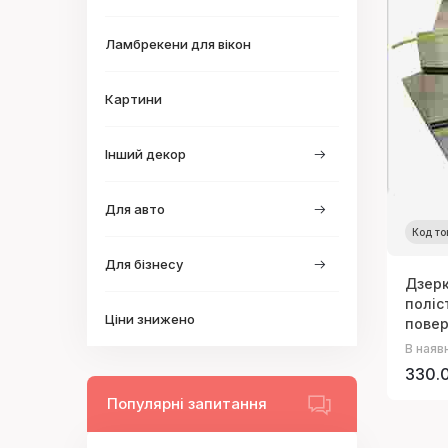
Ламбрекени для вікон
Картини
Інший декор
Для авто
Код то
Для бізнесу
Дзерк
поліс
Ціни знижено
пове
В наяв
330.0
Популярні запитання