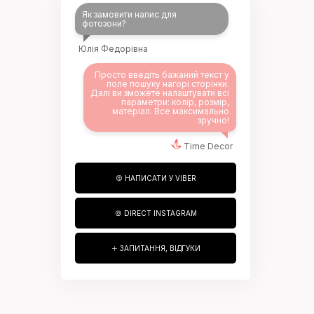
Як замовити напис для
фотозони?
Юлія Федорівна
Просто введіть бажаний текст у
поле пошуку нагорі сторінки.
Далі ви зможете налаштувати всі
параметри: колір, розмір,
матеріал. Все максимально
зручно!
Time Decor
НАПИСАТИ У VIBER
DIRECT INSTAGRAM
ЗАПИТАННЯ, ВІДГУКИ