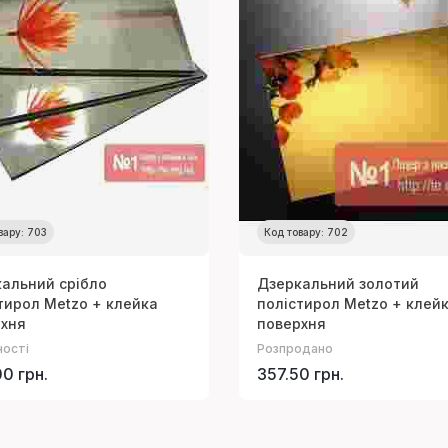
вару: 703
Код товару: 702
альний срібло
Дзеркальний золотий
тирол Metzo + клейка
полістирол Metzo + клей
рхня
поверхня
ності
Розпродано
0 грн.
357.50 грн.