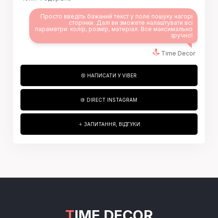
Просто введіть бажаний текст у поле пошуку нагорі
сторінки. Далі ви зможете налаштувати всі
параметри: колір, розмір, матеріал. Все максимально
зручно!
Time Decor
НАПИСАТИ У VIBER
DIRECT INSTAGRAM
ЗАПИТАННЯ, ВІДГУКИ
TIME DECOR