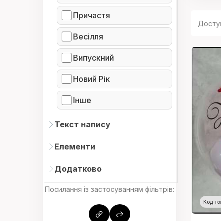
Причастя
Досту
Весілля
Випускний
Новий Рік
Інше
Текст напису
Елементи
Додатково
Посилання із застосуванням фільтрів:
Код то