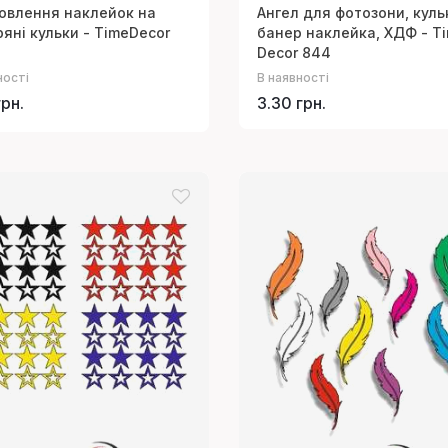
овлення наклейок на
Ангел для фотозони, куль
ряні кульки - TimeDecor
банер наклейка, ХДФ - T
Decor 844
ності
В наявності
грн.
3.30 грн.