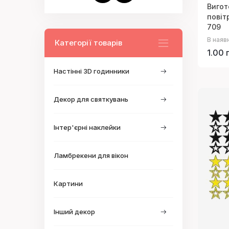
Вигот
повіт
709
В наяв
Категорії товарів
1.00 
Настінні 3D годинники
Декор для святкувань
Інтер'єрні наклейки
Ламбрекени для вікон
Картини
Інший декор