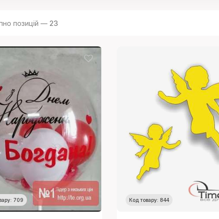
пно позицій —
23
вару: 709
Код товару: 844