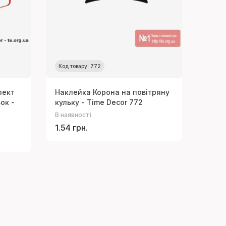
Код товару: 772
лект
Наклейка Корона на повітряну
ок -
кульку - Time Decor 772
В наявності
1.54 грн.