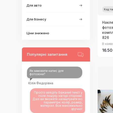
Для авто
Код то
Для бізнесу
Накле
фотоз
компл
Ціни знижено
826
В наяв
16.50
Популярні запитання
Як замовити напис для
фотозони?
Юлія Федорівна
Просто введіть бажаний текст у
поле пошуку нагорі сторінки.
Далі ви зможете налаштувати всі
параметри: колір, розмір,
матеріал. Все максимально
зручно!