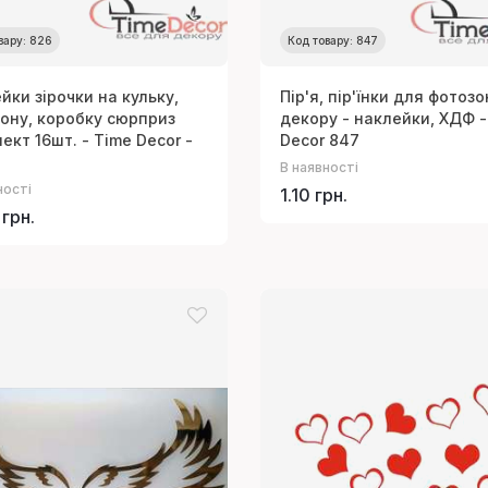
вару: 826
Код товару: 847
йки зірочки на кульку,
Пір'я, пір'їнки для фотозо
ону, коробку сюрприз
декору - наклейки, ХДФ -
ект 16шт. - Time Decor -
Decor 847
В наявності
ності
1.10 грн.
 грн.