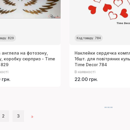
вару: 829
Код товару: 784
 англела на фотозону,
Наклейки сердечка комп
у, коробку сюрприз - Time
16шт. для повітряних куль
 829
Time Decor 784
ності
В наявності
 грн.
22.00 грн.
2
3
»