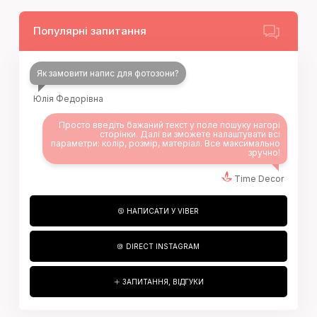
Популярні запитання
Як замовити напис для фотозони?
Юлія Федорівна
Просто введіть бажаний текст у поле пошуку нагорі
сторінки. Далі ви зможете налаштувати всі
параметри: колір, розмір, матеріал. Все максимально
зручно!
Time Decor
НАПИСАТИ У VIBER
DIRECT INSTAGRAM
ЗАПИТАННЯ, ВІДГУКИ