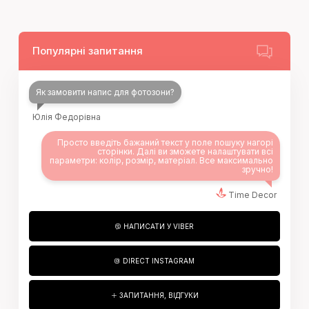
Популярні запитання
Як замовити напис для фотозони?
Юлія Федорівна
Просто введіть бажаний текст у поле пошуку нагорі
сторінки. Далі ви зможете налаштувати всі
параметри: колір, розмір, матеріал. Все максимально
зручно!
Time Decor
НАПИСАТИ У VIBER
DIRECT INSTAGRAM
ЗАПИТАННЯ, ВІДГУКИ