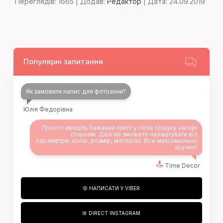
Переглядів:
1665
|
Додав:
Редактор
|
Дата:
24.09.2019
Популярні запитання
Як замовити напис для фотозони?
Юлія Федорівна
Просто введіть бажаний текст у поле пошуку нагорі
сторінки. Далі ви зможете налаштувати всі
параметри: колір, розмір, матеріал. Все максимально
зручно!
Time Decor
НАПИСАТИ У VIBER
DIRECT INSTAGRAM