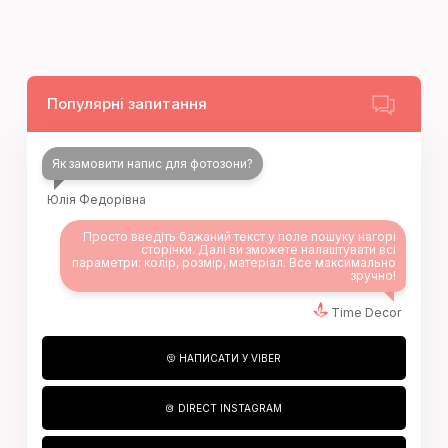
Популярні запитання
Як замовити напис для фотозони?
Юлія Федорівна
Просто введіть бажаний текст у поле пошуку нагорі
сторінки. Далі ви зможете налаштувати всі
параметри: колір, розмір, матеріал. Все максимально
зручно!
Time Decor
НАПИСАТИ У VIBER
DIRECT INSTAGRAM