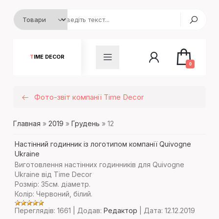
TIME DECOR
0
Фото-звіт компанії Time Decor
Главная
»
2019
»
Грудень
»
12
Настінний годинник із логотипом компанії Quivogne
Ukraine
Виготовлення настінних годинників для Quivogne
Ukraine від Time Decor
Розмір: 35см. діаметр.
Колір: Червоний, білий.
Переглядів:
1661
|
Додав:
Редактор
|
Дата:
12.12.2019